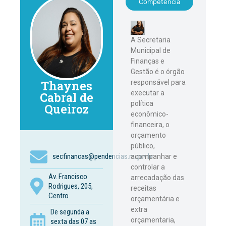
Competência
A Secretaria
Municipal de
Finanças e
Gestão é o órgão
responsável para
Thaynes
executar a
Cabral de
política
Queiroz
econômico-
financeira, o
orçamento
público,
secfinancas@pendencias.rn.gov.br
acompanhar e
controlar a
Av. Francisco
arrecadação das
Rodrigues, 205,
receitas
Centro
orçamentária e
extra
De segunda a
orçamentaria,
sexta das 07 as