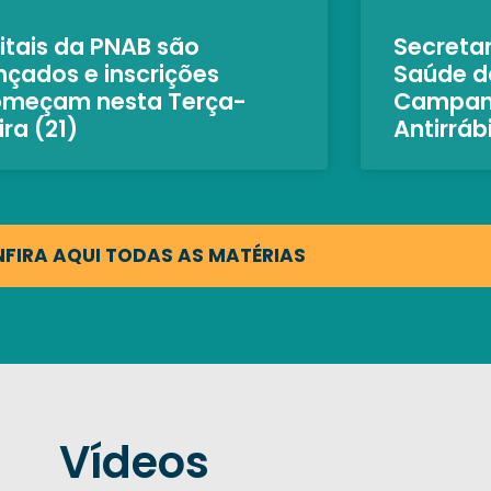
itais da PNAB são
Secretar
nçados e inscrições
Saúde da
omeçam nesta Terça-
Campan
ira (21)
Antirráb
FIRA AQUI TODAS AS MATÉRIAS
Vídeos