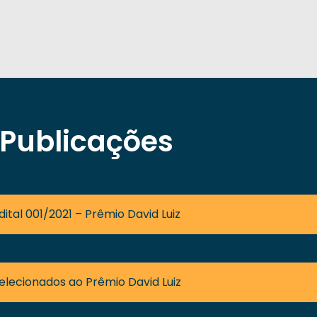
Publicações
dital 001/2021 – Prêmio David Luiz
elecionados ao Prêmio David Luiz