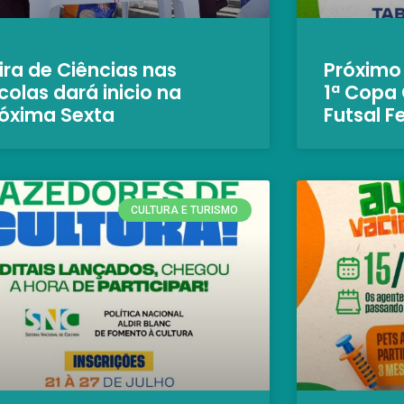
ira de Ciências nas
Próximo
colas dará inicio na
1ª Copa
óxima Sexta
Futsal F
CULTURA E TURISMO