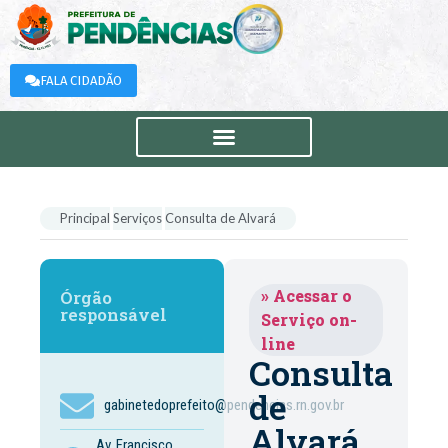
FALA CIDADÃO
Principal
Serviços
Consulta de Alvará
» Acessar o
Órgão
responsável
Serviço on-
line
Consulta
de
gabinetedoprefeito@pendencias.rn.gov.br
Alvará
Av. Francisco