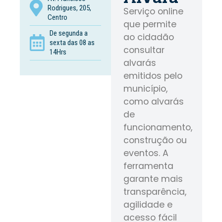
Rodrigues, 205,
Serviço online
Centro
que permite
De segunda a
ao cidadão
sexta das 08 as
consultar
14Hrs
alvarás
emitidos pelo
município,
como alvarás
de
funcionamento,
construção ou
eventos. A
ferramenta
garante mais
transparência,
agilidade e
acesso fácil