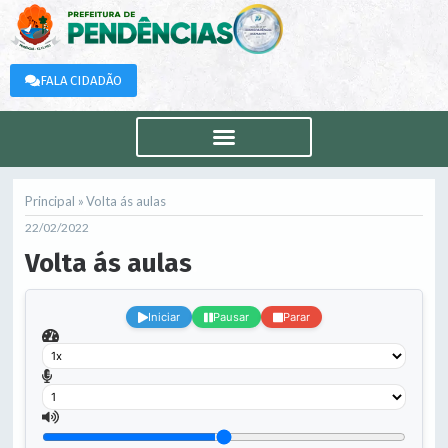
FALA CIDADÃO
Principal »
Volta ás aulas
22/02/2022
Volta ás aulas
.
Iniciar
Pausar
Parar