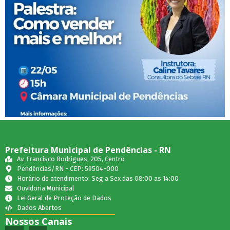
Prefeitura Municipal de Pendências - RN
Av. Francisco Rodrigues, 205, Centro
Pendências/RN - CEP: 59504-000
Horário de atendimento: Seg a Sex das 08:00 as 14:00
Ouvidoria Municipal
Lei Geral de Proteção de Dados
Dados Abertos
Nossos Canais