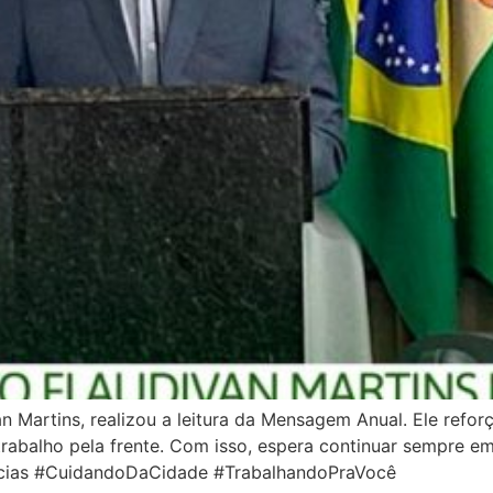
n Martins, realizou a leitura da Mensagem Anual. Ele refo
rabalho pela frente. Com isso, espera continuar sempre e
ências #CuidandoDaCidade #TrabalhandoPraVocê