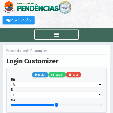
FALA CIDADÃO
Principal »
Login Customizer
Login Customizer
.
Iniciar
Pausar
Parar