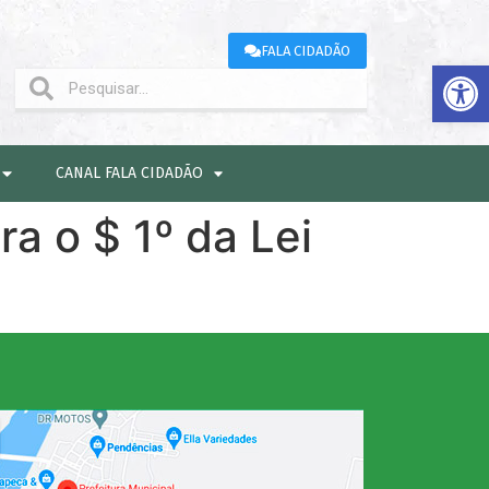
FALA CIDADÃO
Abrir 
CANAL FALA CIDADÃO
a o $ 1º da Lei