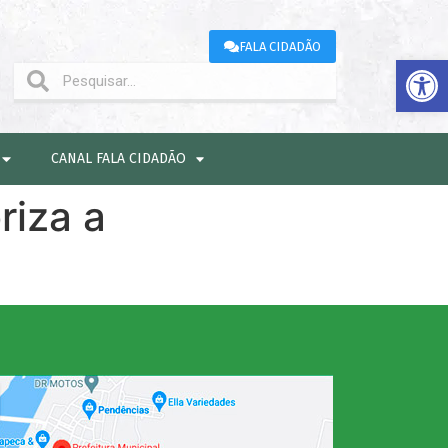
FALA CIDADÃO
Abrir 
CANAL FALA CIDADÃO
riza a