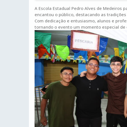
A
Escola Estadual Pedro Alves de Medeiros
pa
encantou o público, destacando as tradições 
Com dedicação e entusiasmo, alunos e profes
tornando o evento um momento especial de 