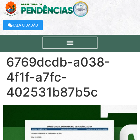
FALA CIDADÃO
6769dcdb-a038-
4f1f-a7fc-
402531b87b5c