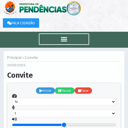
FALA CIDADÃO
Principal »
Convite
20/03/2023
Convite
.
Iniciar
Pausar
Parar