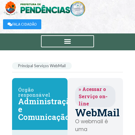
FALA CIDADÃO
Principal
Serviços
WebMail
» Acessar o
Órgão
responsável
Serviço on-
Administração
line
e
WebMail
Comunicação
O webmail é
uma