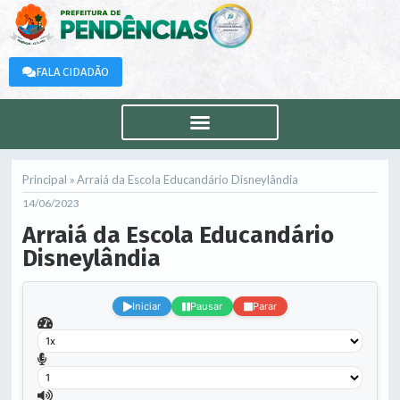
FALA CIDADÃO
Principal »
Arraiá da Escola Educandário Disneylândia
14/06/2023
Arraiá da Escola Educandário
Disneylândia
.
Iniciar
Pausar
Parar