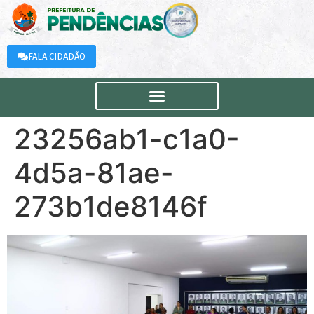
FALA CIDADÃO
23256ab1-c1a0-
4d5a-81ae-
273b1de8146f