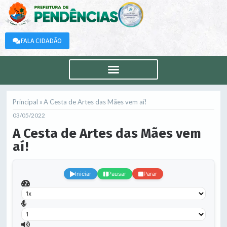
FALA CIDADÃO
Principal »
A Cesta de Artes das Mães vem aí!
03/05/2022
A Cesta de Artes das Mães vem
aí!
.
Iniciar
Pausar
Parar