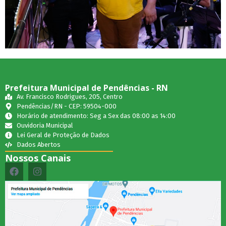
Prefeitura Municipal de Pendências - RN
Av. Francisco Rodrigues, 205, Centro
Pendências/RN - CEP: 59504-000
Horário de atendimento: Seg a Sex das 08:00 as 14:00
Ouvidoria Municipal
Lei Geral de Proteção de Dados
Dados Abertos
Nossos Canais