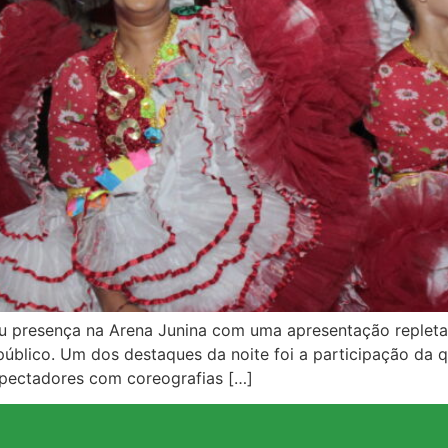
 presença na Arena Junina com uma apresentação repleta d
úblico. Um dos destaques da noite foi a participação da qu
espectadores com coreografias […]