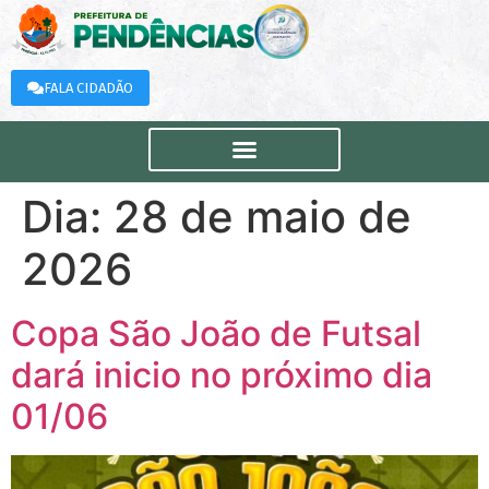
FALA CIDADÃO
Dia:
28 de maio de
2026
Copa São João de Futsal
dará inicio no próximo dia
01/06