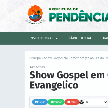
INSTITUCIONAL
DIÁRIO OFICIAL
TRA
Principal »
Show Gospel em Comemoração ao Dia do Ev
14/12/2023
Show Gospel em
Evangelico
.
Iniciar
Pausar
Parar