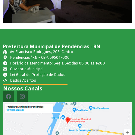
Prefeitura Municipal de Pendências - RN
Av. Francisco Rodrigues, 205, Centro
Pendências/RN - CEP: 59504-000
Horário de atendimento: Seg a Sex das 08:00 as 14:00
Ouvidoria Municipal
Lei Geral de Proteção de Dados
Dados Abertos
Nossos Canais